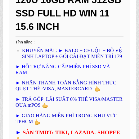
SSD FULL HD WIN 11
15.6 INCH
Tính năng :
KHUYẾN MÃI :
►
BALO + CHUỘT + BỘ VỆ
SINH LAPTOP + GÓI CÀI ĐẶT MIỄN TRÌ 179
►
HỖ TRỢ NÂNG CẤP MIỄN PHÍ SSD VÀ
RAM
►
NHẬN THANH TOÁN BẰNG HÌNH THỨC
QUẸT THẺ :VISA, MASTERCARD..
►
TRẢ GÓP LÃI SUẤT 0% THẺ VISA/MASTER
QUA mPOS
►
GIAO HÀNG MIỄN PHÌ TRONG KHU VỰC
TPHCM
►
SÀN TMDT: TIKI, LAZADA. SHOPEE