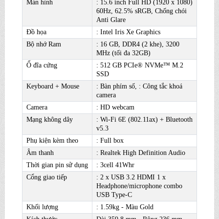
Màn hình
: 15.6 inch Full HD (1920 x 1080)
60Hz, 62.5% sRGB, Chống chói
Anti Glare
Đồ họa
: Intel Iris Xe Graphics
Bộ nhớ Ram
: 16 GB, DDR4 (2 khe), 3200
MHz (tối đa 32GB)
Ổ đĩa cứng
: 512 GB PCIe® NVMe™ M.2
SSD
Keyboard + Mouse
: Bàn phím số, : Công tắc khoá
camera
Camera
: HD webcam
Mạng không dây
: Wi-Fi 6E (802.11ax) + Bluetooth
v5.3
Phụ kiện kèm theo
: Full box
Âm thanh
: Realtek High Definition Audio
Thời gian pin sử dụng
: 3cell 41Whr
Cổng giao tiếp
: 2 x USB 3.2 HDMI 1 x
Headphone/microphone combo
USB Type-C
Khối lượng
: 1.59kg - Màu Gold