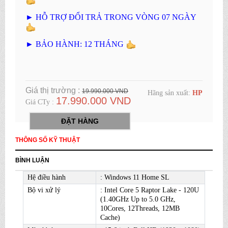
► HỖ TRỢ ĐỔI TRẢ TRONG VÒNG 07 NGÀY
► BẢO HÀNH: 12 THÁNG
Giá thị trường :
19.990.000 VND
Hãng sản xuất:
HP
17.990.000 VND
Giá CTy :
ĐẶT HÀNG
THÔNG SỐ KỸ THUẬT
BÌNH LUẬN
Hệ điều hành
: Windows 11 Home SL
Bộ vi xử lý
: Intel Core 5 Raptor Lake - 120U
(1.40GHz Up to 5.0 GHz,
10Cores, 12Threads, 12MB
Cache)