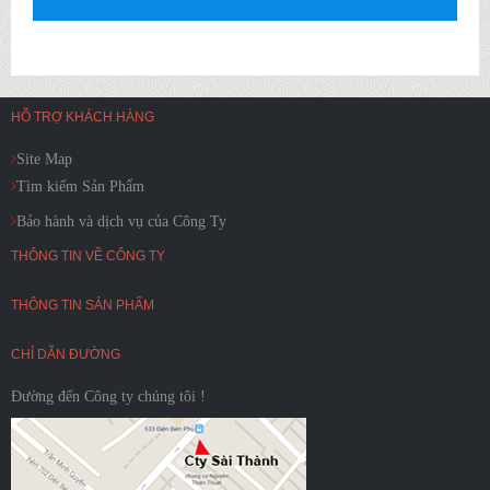
HỖ TRỢ KHÁCH HÀNG
Site Map
Tìm kiếm Sản Phẩm
Bảo hành và dịch vụ của Công Ty
THÔNG TIN VỀ CÔNG TY
THÔNG TIN SẢN PHẨM
CHỈ DẪN ĐƯỜNG
Đường đến Công ty chúng tôi !