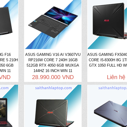
G F16
ASUS GAMING V16 AI V3607VU
ASUS GAMING FX504
RE 5 210H
RP216W CORE 7 240H 16GB
CORE I5-8300H 8G 1
050 6GB
512GB RTX 4050 6GB WUXGA
GTX 1050 FULL HD WI
WIN 11
144HZ 16 INCH WIN 11
 VND
28.990.000 VND
Liên hệ