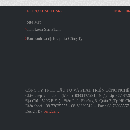
HỖ TRỢ KHÁCH HÀNG
THÔNG TIN
Site Map
Tìm kiếm Sản Phẩm
Bảo hành và dịch vụ của Công Ty
CÔNG TY TNHH ĐẦU TƯ VÀ PHÁT TRIỂN CÔNG NGHỆ SÀI
Giấy phép kinh doanh(MST):
0309175291
| Ngày cấp:
03/07/2
Địa Chỉ : 529/2B Điện Biên Phủ, Phường 3, Quận 3 ,Tp Hồ C
Điện thoại : 08.73025557 - 08.38339512 -- Fax : 08.73065557
Design By
Sangđặng