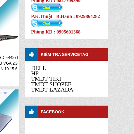
Phòng KD : 0827709899
P.K.Thuật - B.Hành : 0929864282
Phòng KD : 0905601368
KIỂM TRA SERVICETAG
GD-E4437T
TB VGA 2G
DELL
N 10 15.6
HP
TMĐT TIKI
TMĐT SHOPEE
TMDT LAZADA
FACEBOOK