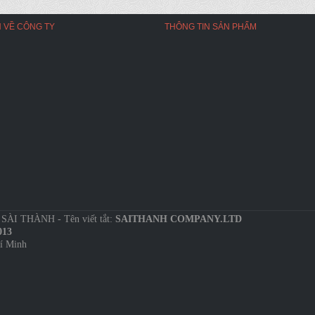
 VỀ CÔNG TY
THÔNG TIN SẢN PHẨM
 THÀNH - Tên viết tắt:
SAITHANH COMPANY.LTD
013
hí Minh