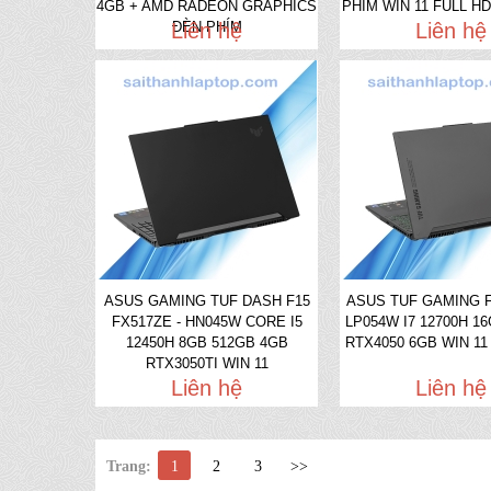
4GB + AMD RADEON GRAPHICS
PHÍM WIN 11 FULL HD
Liên hệ
ĐÈN PHÍM
Liên hệ
ASUS GAMING TUF DASH F15
ASUS TUF GAMING F
FX517ZE - HN045W CORE I5
LP054W I7 12700H 1
12450H 8GB 512GB 4GB
RTX4050 6GB WIN 11 
RTX3050TI WIN 11
Liên hệ
Liên hệ
Trang:
1
2
3
>>