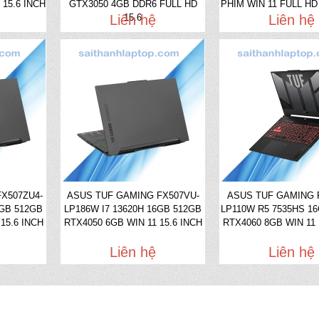
 15.6 INCH
GTX3050 4GB DDR6 FULL HD
PHÍM WIN 11 FULL HD 
Liên hệ
15.6
Liên hệ
X507ZU4-
ASUS TUF GAMING FX507VU-
ASUS TUF GAMING 
6GB 512GB
LP186W I7 13620H 16GB 512GB
LP110W R5 7535HS 1
15.6 INCH
RTX4050 6GB WIN 11 15.6 INCH
RTX4060 8GB WIN 11 
Liên hệ
Liên hệ