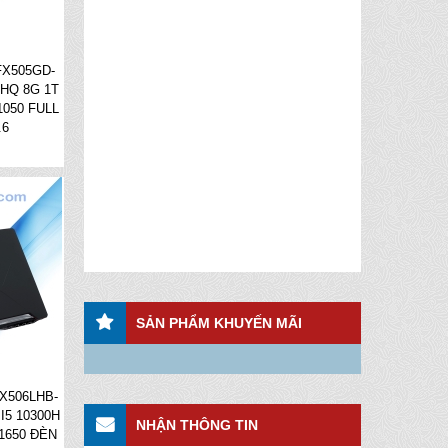
FX505GD-
0HQ 8G 1T
050 FULL
.6
SẢN PHẨM KHUYẾN MÃI
X506LHB-
I5 10300H
NHẬN THÔNG TIN
1650 ĐÈN