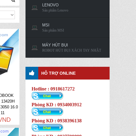
LENOVO
Sản phẩm Lenovo
MSI
Sản phẩm MSI
MÁY HÚT BỤI
ROBOT HÚT BỤI XÁCH TAY NHẬT
HỖ TRỢ ONLINE
Hotline : 0918617272
VOBOOK
 13420H
Phòng KD : 0934003912
3050 16.0
 11
 VND
Phòng KD : 0938396138