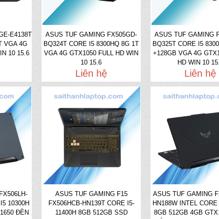
GE-E4138T
ASUS TUF GAMING FX505GD-
ASUS TUF GAMING 
T VGA 4G
BQ324T CORE I5 8300HQ 8G 1T
BQ325T CORE I5 830
N 10 15.6
VGA 4G GTX1050 FULL HD WIN
+128GB VGA 4G GTX1
10 15.6
HD WIN 10 15
Liên hệ
Liên hệ
FX506LH-
ASUS TUF GAMING F15
ASUS TUF GAMING F
I5 10300H
FX506HCB-HN139T CORE I5-
HN188W INTEL CORE 
1650 ĐÈN
11400H 8GB 512GB SSD
8GB 512GB 4GB GTX