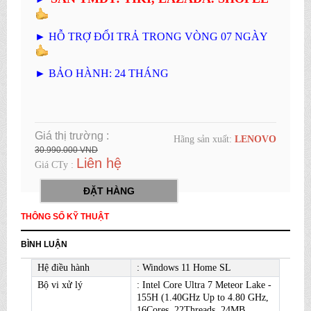
► HỖ TRỢ ĐỔI TRẢ TRONG VÒNG 07 NGÀY
► BẢO HÀNH: 24 THÁNG
Giá thị trường :
Hãng sản xuất:
LENOVO
30.990.000 VND
Liên hệ
Giá CTy :
ĐẶT HÀNG
THÔNG SỐ KỸ THUẬT
BÌNH LUẬN
Hệ điều hành
: Windows 11 Home SL
Bộ vi xử lý
: Intel Core Ultra 7 Meteor Lake -
155H (1.40GHz Up to 4.80 GHz,
16Cores, 22Threads, 24MB