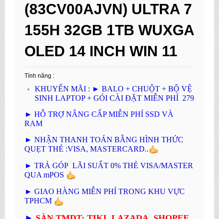
(83CV00AJVN) ULTRA 7
155H 32GB 1TB WUXGA
OLED 14 INCH WIN 11
Tính năng :
KHUYẾN MÃI :
►
BALO + CHUỘT + BỘ VỆ
SINH LAPTOP + GÓI CÀI ĐẶT MIỄN PHÍ 279
►
HỖ TRỢ NÂNG CẤP MIỄN PHÍ SSD VÀ
RAM
►
NHẬN THANH TOÁN BẰNG HÌNH THỨC
QUẸT THẺ :VISA, MASTERCARD..
►
TRẢ GÓP LÃI SUẤT 0% THẺ VISA/MASTER
QUA mPOS
►
GIAO HÀNG MIỄN PHÍ TRONG KHU VỰC
TPHCM
►
SÀN TMDT: TIKI, LAZADA. SHOPEE