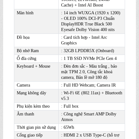
Cache) + Intel AI Boost
Màn hình
: 14 inch WUXGA (1920 x 1200)
- OLED 100% DCI-P3 Chuẩn
DisplayHDR True Black 500
Eyesafe Dolby Vision 400 nits
Đồ họa
: Card tích hợp - Intel Arc
Graphics
Bộ nhớ Ram
: 32GB LPDDR5X (Onboard)
Ổ đĩa cứng
: 1 TB SSD NVMe PCIe Gen 4
Keyboard + Mouse
: Đèn đơn sắc - Màu trắng , bảo
mật TPM 2.0, Công tắc khoá
camera, Bản lề mở 180 độ
Camera
: Full HD Webcam; Camera IR
Mạng không dây
: Wi-Fi 6E (802.11ax) + Bluetooth
v5.3
Phụ kiện kèm theo
: Full box
Âm thanh
: Công nghệ Smart AMP Dolby
Atmos
Thời gian pin sử dụng
: 65Wh
Cổng giao tiếp
: HDMI 2 x USB Type-C (hỗ trợ