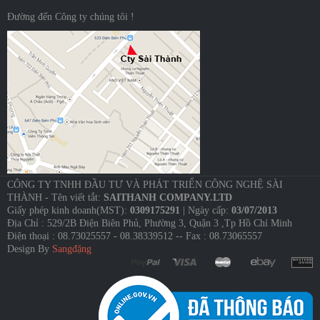
Đường đến Công ty chúng tôi !
CÔNG TY TNHH ĐẦU TƯ VÀ PHÁT TRIỂN CÔNG NGHỆ SÀI
THÀNH - Tên viết tắt:
SAITHANH COMPANY.LTD
Giấy phép kinh doanh(MST):
0309175291
| Ngày cấp:
03/07/2013
Địa Chỉ : 529/2B Điện Biên Phủ, Phường 3, Quận 3 ,Tp Hồ Chí Minh
Điện thoại : 08.73025557 - 08.38339512 -- Fax : 08.73065557
Design By
Sangđặng