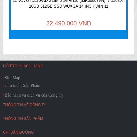
LENOVO IDEAPAD SLIM 3 14IRH10 (83K00007VN) I7 13620H
16GB 512GB SSD WUXGA 14 INCH WIN 11
22.490.000 VND
HỖ TRỢ KHÁCH HÀNG
Site Map
Tìm kiếm Sản Phẩm
Bảo hành và dịch vụ của Công Ty
THÔNG TIN VỀ CÔNG TY
THÔNG TIN SẢN PHẨM
CHỈ DẪN ĐƯỜNG